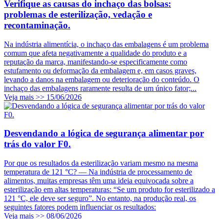
Verifique as causas do inchaço das bolsas:
problemas de esterilização, vedação e
recontaminação.
Na indústria alimentícia, o inchaço das embalagens é um problema
comum que afeta negativamente a qualidade do produto e a
reputação da marca, manifestando-se especificamente como
estufamento ou deformação da embalagem e, em casos graves,
levando a danos na embalagem ou deterioração do conteúdo. O
inchaço das embalagens raramente resulta de um único fator;...
Veja mais >>
15/06/2026
Desvendando a lógica de segurança alimentar por
trás do valor F0.
Por que os resultados da esterilização variam mesmo na mesma
temperatura de 121 °C? — Na indústria de processamento de
alimentos, muitas empresas têm uma ideia equivocada sobre a
esterilização em altas temperaturas: “Se um produto for esterilizado a
121 °C, ele deve ser seguro”. No entanto, na produção real, os
seguintes fatores podem influenciar os resultados:
Veja mais >>
08/06/2026