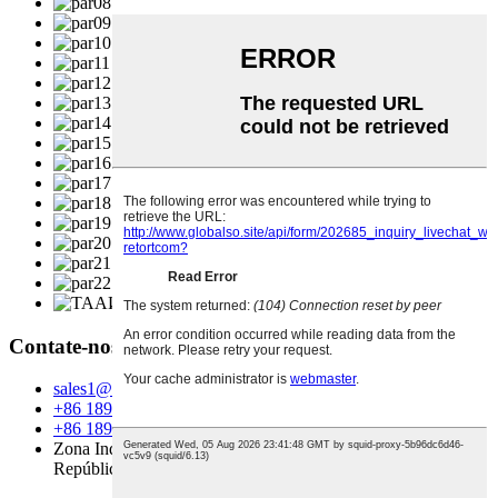
Contate-nos
sales1@dtszb.com
+86 18953636707
+86 18953636707
Zona Industrial DTS, Zhucheng, Província de Shandong,
República Popular da China