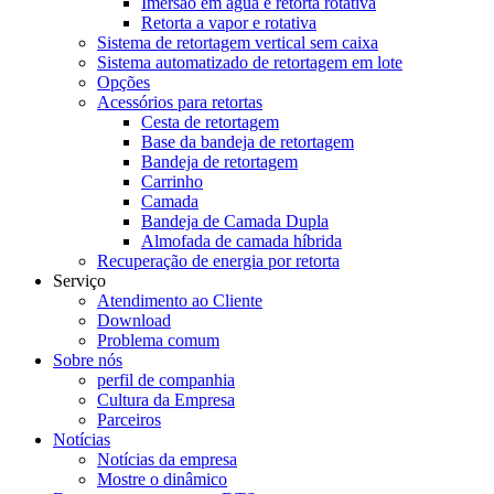
Imersão em água e retorta rotativa
Retorta a vapor e rotativa
Sistema de retortagem vertical sem caixa
Sistema automatizado de retortagem em lote
Opções
Acessórios para retortas
Cesta de retortagem
Base da bandeja de retortagem
Bandeja de retortagem
Carrinho
Camada
Bandeja de Camada Dupla
Almofada de camada híbrida
Recuperação de energia por retorta
Serviço
Atendimento ao Cliente
Download
Problema comum
Sobre nós
perfil de companhia
Cultura da Empresa
Parceiros
Notícias
Notícias da empresa
Mostre o dinâmico