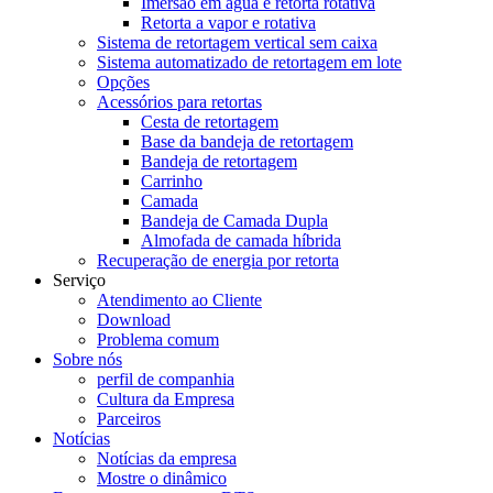
Imersão em água e retorta rotativa
Retorta a vapor e rotativa
Sistema de retortagem vertical sem caixa
Sistema automatizado de retortagem em lote
Opções
Acessórios para retortas
Cesta de retortagem
Base da bandeja de retortagem
Bandeja de retortagem
Carrinho
Camada
Bandeja de Camada Dupla
Almofada de camada híbrida
Recuperação de energia por retorta
Serviço
Atendimento ao Cliente
Download
Problema comum
Sobre nós
perfil de companhia
Cultura da Empresa
Parceiros
Notícias
Notícias da empresa
Mostre o dinâmico