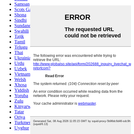
Samoan
Scots Gaelic
Shona
Sindhi
Sundanese
Swahili
Tajik
Tamil
Telugu
Thai
Ukrainian
Urdu
Uzbek
Vietnamese
Welsh
Xhosa
Yiddish
Yoruba
Zulu
Kinyarwanda
Tatar
Oriya
Turkmen
Uyghur